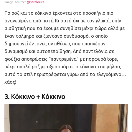
Image source:
@saraloura
Το ροζ και το κόκκινο έρχονται στο προσκήνιο πιο
ανανεωμένα από ποτέ. Κι αυτό όχι με τον γλυκιά, girly
αισθητική που τα έχουμε συνηθίσει μέχρι τώρα αλλά με
έναν τολμηρό και ζωντανό συνδυασμό, ο οποίο
δημιουργεί έντονες αντιθέσεις που αποπνέουν
δυναμισμό και αυτοπεποίθηση. Από παντελόνια σε
φούξια αποχρώσεις “παντρεμένα” με πορφυρά tops,
μέχρι απαλό ροζ με αξεσουάρ στο κόκκινο του μήλου,
αυτό το στιλ περιστρέφεται γύρω από το ελεγχόμενο…
χάος!
3. Κόκκινο + Κόκκινο