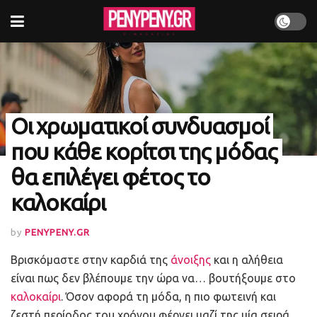
Οι χρωματικοί συνδυασμοί
που κάθε κορίτσι της μόδας
θα επιλέγει φέτος το
καλοκαίρι
by
PENYPENY.GR
Βρισκόμαστε στην καρδιά της
άνοιξης
και η αλήθεια
είναι πως δεν βλέπουμε την ώρα να… βουτήξουμε στο
καλοκαίρι
. Όσον αφορά τη μόδα, η πιο φωτεινή και
ζεστή περίοδος του χρόνου φέρνει μαζί της μία σειρά