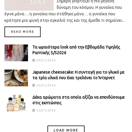
Σήμερα γιορτάζει η πιο μεγάλη
δύναμη του κόσμου. Η γυναίκα που
έγινε μάνα… η γυναίκα που στάθηκε μάνα… η γυναίκα που
κράτησε μια ψυχή στην αγκαλιά της και της έμαθε τι σημαίνει...
DETAILS
READ MORE
Τα ωραιότερα look από την Εβδομάδα Υψηλής
Ραπτικής S/S2026
29/01/2026
Japanese cheesecake: Η συνταγή για το γλυκό με
τα τρία υλικά που έχει τρελάνει το Ίντερνετ
23/01/2026
Δέκα αρώματα στα οποία αξίζει να επενδύσουμε
στις εκπτώσεις
23/01/2026
LOAD MORE