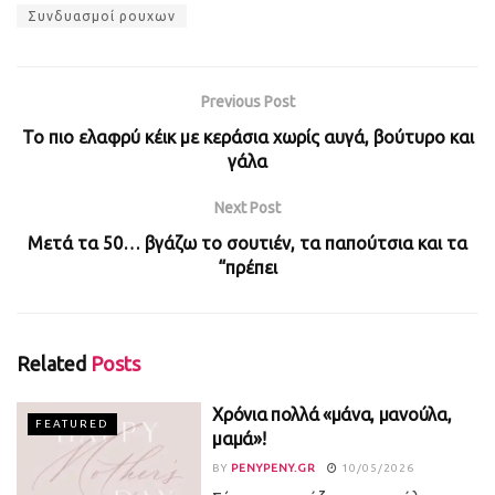
Συνδυασμοί ρουχων
Previous Post
Το πιο ελαφρύ κέικ με κεράσια χωρίς αυγά, βούτυρο και
γάλα
Next Post
Μετά τα 50… βγάζω το σουτιέν, τα παπούτσια και τα
“πρέπει
Related
Posts
Χρόνια πολλά «μάνα, μανούλα,
FEATURED
μαμά»!
BY
PENYPENY.GR
10/05/2026