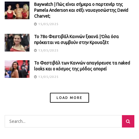
Baywatch | Πώς είναι σήμερα ο παρτενέρ της
Pamela Anderson και σέξι ναυαγοσώστης David
Charvet;
15/05/2025
Το 78ο Φεστιβάλ Καννών ξεκινά | Όλα όσα
πρόκειται να συμβούν στην Κρουαζέτ
13/05/2025
Το Φεστιβάλ των Καννών απαγόρευσε τα naked
looks και ο κόσμος της μόδας απορεί
13/05/2025
LOAD MORE