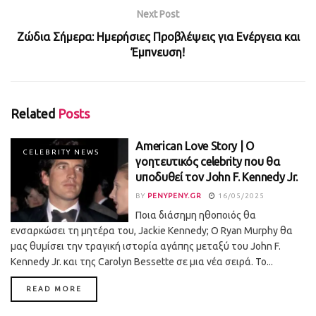
Next Post
Ζώδια Σήμερα: Ημερήσιες Προβλέψεις για Ενέργεια και
Έμπνευση!
Related
Posts
American Love Story | O
CELEBRITY NEWS
γοητευτικός celebrity που θα
υποδυθεί τον John F. Kennedy Jr.
BY
PENYPENY.GR
16/05/2025
Ποια διάσημη ηθοποιός θα
ενσαρκώσει τη μητέρα του, Jackie Kennedy; Ο Ryan Murphy θα
μας θυμίσει την τραγική ιστορία αγάπης μεταξύ του John F.
Kennedy Jr. και της Carolyn Bessette σε μια νέα σειρά. Το...
DETAILS
READ MORE