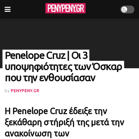
Penelope Cruz | Οι 3
υποψηφιότητες των Όσκαρ
που την ενθουσίασαν
by
PENYPENY.GR
Η Penelope Cruz έδειξε την
ξεκάθαρη στήριξή της μετά την
ανακοίνωση των