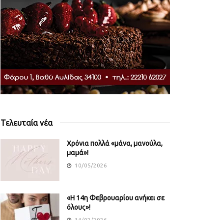
Τελευταία νέα
Χρόνια πολλά «μάνα, μανούλα,
μαμά»!
10/05/2026
«Η 14η Φεβρουαρίου ανήκει σε
όλους»!
14/02/2026