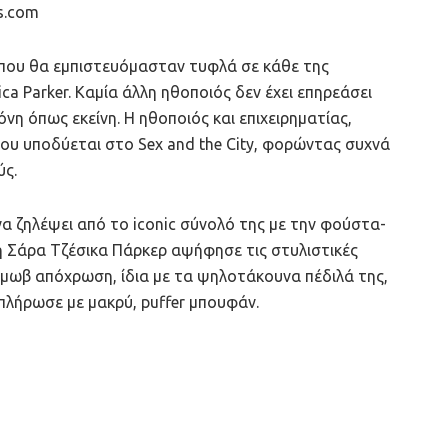
s.com
n που θα εμπιστευόμασταν τυφλά σε κάθε της
ica Parker. Καμία άλλη ηθοποιός δεν έχει επηρεάσει
νη όπως εκείνη. Η ηθοποιός και επιχειρηματίας,
που υποδύεται στο Sex and the City, φορώντας συχνά
ύς.
να ζηλέψει από το iconic σύνολό της με την φούστα-
, η Σάρα Τζέσικα Πάρκερ αψήφησε τις στυλιστικές
 μωβ απόχρωση, ίδια με τα ψηλοτάκουνα πέδιλά της,
μπλήρωσε με μακρύ, puffer μπουφάν.