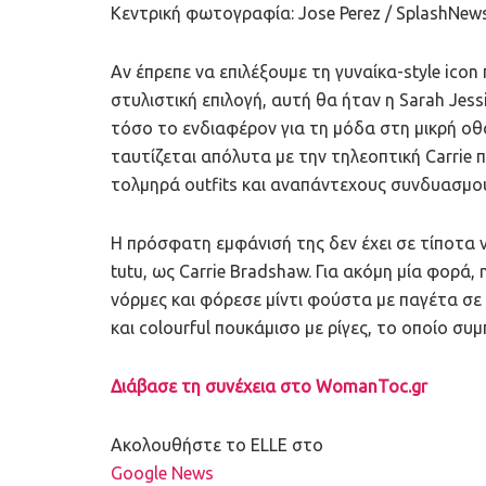
Κεντρική φωτογραφία: Jose Perez / SplashNew
Αν έπρεπε να επιλέξουμε τη γυναίκα-style ico
στυλιστική επιλογή, αυτή θα ήταν η Sarah Jess
τόσο το ενδιαφέρον για τη μόδα στη μικρή οθό
ταυτίζεται απόλυτα με την τηλεοπτική Carrie 
τολμηρά outfits και αναπάντεχους συνδυασμο
Η πρόσφατη εμφάνισή της δεν έχει σε τίποτα 
tutu, ως Carrie Bradshaw. Για ακόμη μία φορά
νόρμες και φόρεσε μίντι φούστα με παγέτα σε
και colourful πουκάμισο με ρίγες, το οποίο συ
Διάβασε τη συνέχεια στο WomanToc.gr
Ακολουθήστε το ELLE στο
Google News