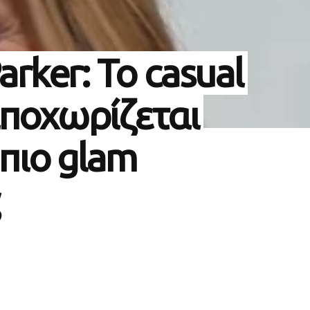
arker: Το casual
αποχωρίζεται
 πιο glam