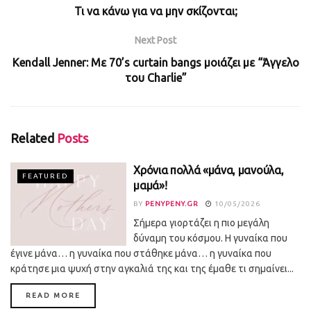
Τι να κάνω για να μην σκίζονται;
Next Post
Kendall Jenner: Με 70’s curtain bangs μοιάζει με “Άγγελο
του Charlie”
Related
Posts
Χρόνια πολλά «μάνα, μανούλα,
FEATURED
μαμά»!
BY
PENYPENY.GR
10/05/2026
Σήμερα γιορτάζει η πιο μεγάλη
δύναμη του κόσμου. Η γυναίκα που
έγινε μάνα… η γυναίκα που στάθηκε μάνα… η γυναίκα που
κράτησε μια ψυχή στην αγκαλιά της και της έμαθε τι σημαίνει...
DETAILS
READ MORE