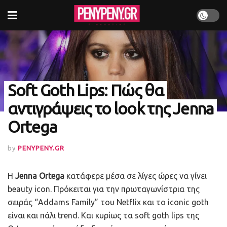
Soft Goth Lips: Πώς θα
αντιγράψεις το look της Jenna
Ortega
by
PENYPENY.GR
Η
Jenna Ortega
κατάφερε μέσα σε λίγες ώρες να γίνει
beauty icon. Πρόκειται για την πρωταγωνίστρια της
σειράς “Addams Family” του Netflix και το iconic goth
είναι και πάλι trend. Και κυρίως τα soft goth lips της