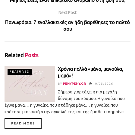
Μήπως έχεις έναν επικριτικό άνθρωπο στη ζωή σου;
Next Post
Πανωφόρια: 7 εναλλακτικές αν ήδη βαρέθηκες το παλτό
σου
Related
Posts
Χρόνια πολλά «μάνα, μανούλα,
FEATURED
μαμά»!
BY
PENYPENY.GR
10/05/2026
Σήμερα γιορτάζει η πιο μεγάλη
δύναμη του κόσμου. Η γυναίκα που
έγινε μάνα… η γυναίκα που στάθηκε μάνα… η γυναίκα που
κράτησε μια ψυχή στην αγκαλιά της και της έμαθε τι σημαίνει...
DETAILS
READ MORE