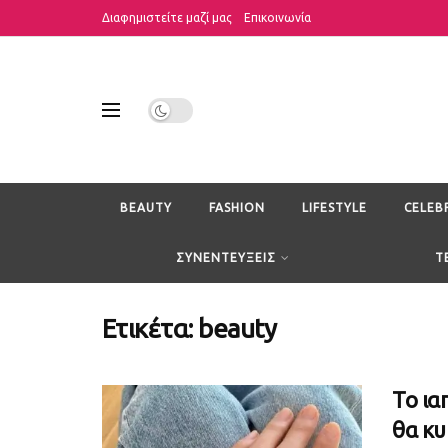
Διαφημιστείτε μαζί μας
Επικοινωνία
BEAUTY
FASHION
LIFESTYLE
CELEB
ΣΥΝΕΝΤΕΥΞΕΙΣ
T
Ετικέτα:
beauty
Το ια
θα κυ