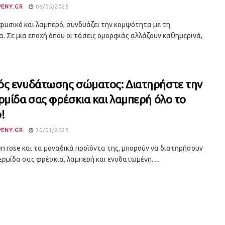
PENY.GR
06/05/2025
 φυσικό και λαμπερό, συνδυάζει την κομψότητα με τη
. Σε μια εποχή όπου οι τάσεις ομορφιάς αλλάζουν καθημερινά,
ς ενυδάτωσης σώματος: Διατηρήστε την
ρμίδα σας φρέσκια και λαμπερή όλο το
!
PENY.GR
30/01/2025
 en rose και τα μοναδικά προϊόντα της, μπορούν να διατηρήσουν
ερμίδα σας φρέσκια, λαμπερή και ενυδατωμένη. ...