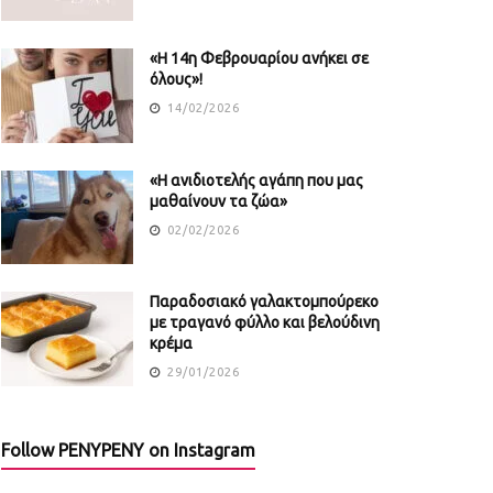
«Η 14η Φεβρουαρίου ανήκει σε
όλους»!
14/02/2026
«Η ανιδιοτελής αγάπη που μας
μαθαίνουν τα ζώα»
02/02/2026
Παραδοσιακό γαλακτομπούρεκο
με τραγανό φύλλο και βελούδινη
κρέμα
29/01/2026
Follow PENYPENY on Instagram