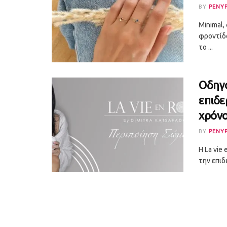
BY
PENY
Minimal,
φροντίδα
το ...
Οδηγό
επιδε
χρόνο
BY
PENY
Η La vie
την επιδ