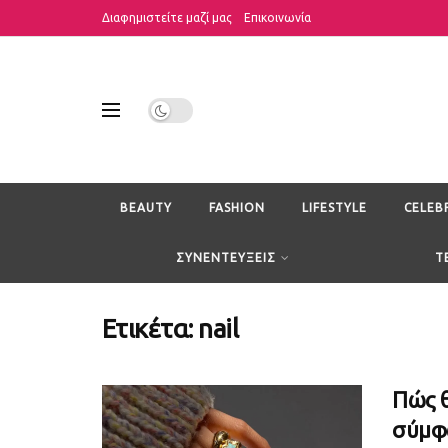
Διαφημιστείτε μαζί μας
Επικοινωνία
BEAUTY
FASHION
LIFESTYLE
CELEB
ΣΥΝΕΝΤΕΥΞΕΙΣ
T
Ετικέτα:
nail
Πώς θ
σύμφω