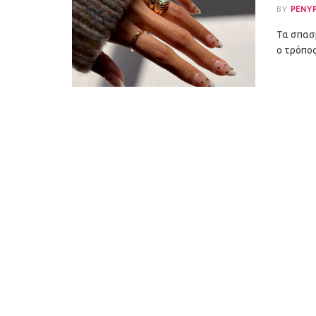
BY
PENY
Τα σπασμ
ο τρόπος