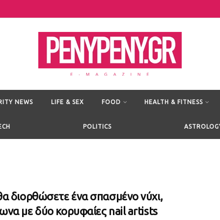
RITY NEWS
LIFE & SEX
FOOD
HEALTH & FITNESS
ECH
POLITICS
ASTROLOG
α διορθώσετε ένα σπασμένο νύχι,
να με δύο κορυφαίες nail artists