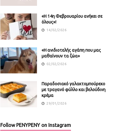
«Η 14η Φεβρουαρίου ανήκει σε
όλους»!
14/02/2026
«Η ανιδιοτελής αγάπη που μας
μαθαίνουν τα ζώα»
02/02/2026
Παραδοσιακό γαλακτομπούρεκο
με τραγανό φύλλο και βελούδινη
κρέμα
29/01/2026
Follow PENYPENY on Instagram