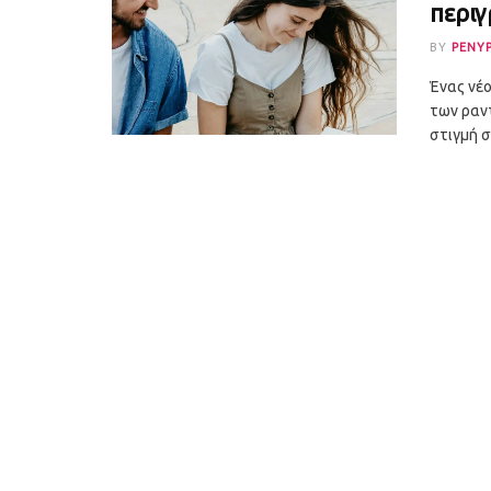
περιγ
BY
PENY
Ένας νέο
των ραντ
στιγμή στ