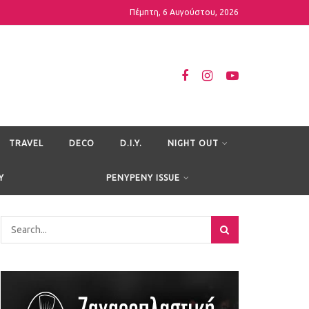
Πέμπτη, 6 Αυγούστου, 2026
TRAVEL
DECO
D.I.Y.
NIGHT OUT
Y
PENYPENY ISSUE