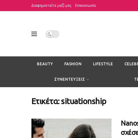
Διαφημιστείτε μαζί μας
Επικοινωνία
BEAUTY
FASHION
LIFESTYLE
CELEB
ΣΥΝΕΝΤΕΥΞΕΙΣ
T
Ετικέτα:
situationship
Nanos
σχέσε