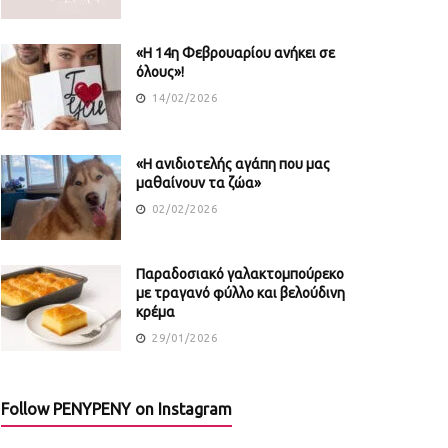
«Η 14η Φεβρουαρίου ανήκει σε
όλους»!
14/02/2026
«Η ανιδιοτελής αγάπη που μας
μαθαίνουν τα ζώα»
02/02/2026
Παραδοσιακό γαλακτομπούρεκο
με τραγανό φύλλο και βελούδινη
κρέμα
29/01/2026
Follow PENYPENY on Instagram