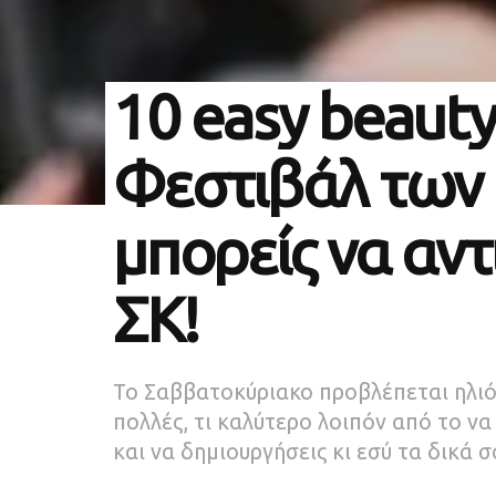
10 easy beauty
Φεστιβάλ των
μπορείς να αντ
ΣΚ!
Το Σαββατοκύριακο προβλέπεται ηλιό
πολλές, τι καλύτερο λοιπόν από το να
και να δημιουργήσεις κι εσύ τα δικά 