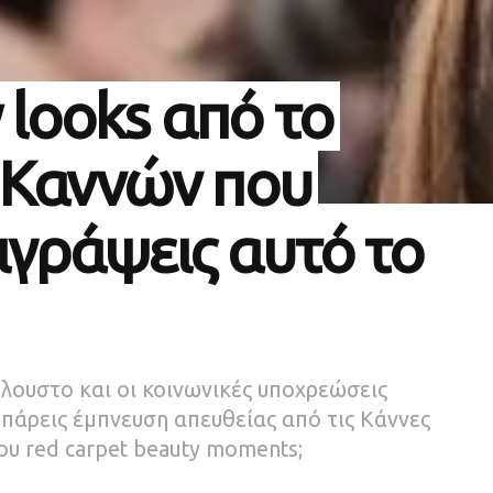
 looks από το
 Καννών που
ιγράψεις αυτό το
λουστο και οι κοινωνικές υποχρεώσεις
 πάρεις έμπνευση απευθείας από τις Κάννες
σου red carpet beauty moments;