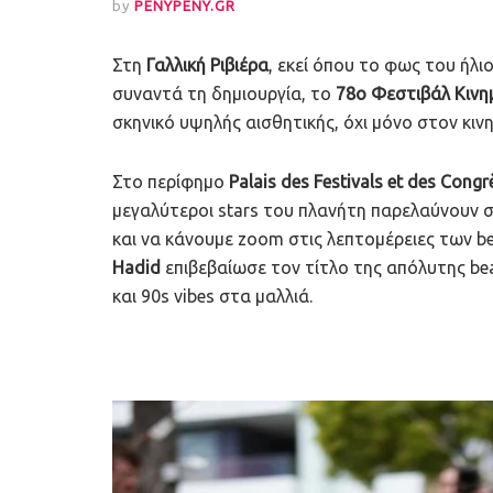
by
PENYPENY.GR
Στη
Γαλλική Ριβιέρα
, εκεί όπου το φως του ήλ
συναντά τη δημιουργία, το
78ο Φεστιβάλ Κιν
σκηνικό υψηλής αισθητικής, όχι μόνο στον κι
Στο περίφημο
Palais des Festivals et des Congr
μεγαλύτεροι stars του πλανήτη παρελαύνουν στ
και να κάνουμε zoom στις λεπτομέρειες των be
Hadid
επιβεβαίωσε τον τίτλο της απόλυτης bea
και 90s vibes στα μαλλιά.