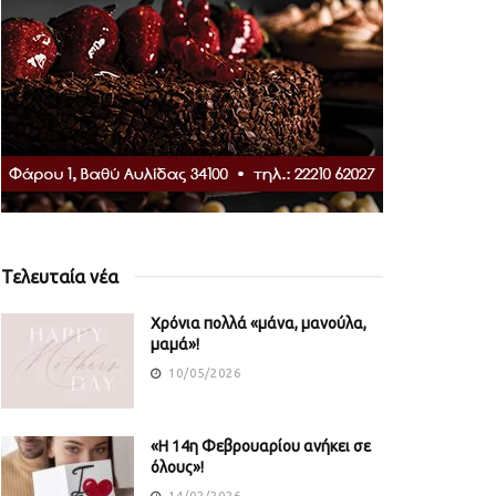
Τελευταία νέα
Χρόνια πολλά «μάνα, μανούλα,
μαμά»!
10/05/2026
«Η 14η Φεβρουαρίου ανήκει σε
όλους»!
14/02/2026