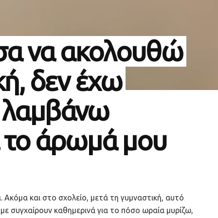
ισα να ακολουθώ
κή, δεν έχω
α λαμβάνω
α το άρωμά μου
. Ακόμα και στο σχολείο, μετά τη γυμναστική, αυτό
 με συγχαίρουν καθημερινά για το πόσο ωραία μυρίζω,