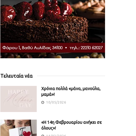
Τελευταία νέα
Χρόνια πολλά «μάνα, μανούλα,
μαμά»!
10/05/2026
«Η 14η Φεβρουαρίου ανήκει σε
όλους»!
14/02/2026