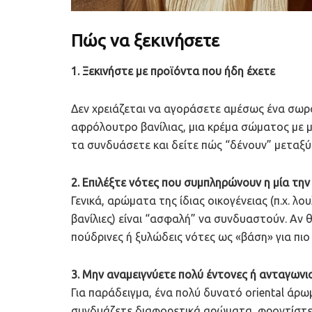
Πώς να ξεκινήσετε
1. Ξεκινήστε με προϊόντα που ήδη έχετε
Δεν χρειάζεται να αγοράσετε αμέσως ένα σω
αφρόλουτρο βανίλιας, μια κρέμα σώματος με μό
τα συνδυάσετε και δείτε πώς “δένουν” μεταξύ
2. Επιλέξτε νότες που συμπληρώνουν η μία την
Γενικά, αρώματα της ίδιας οικογένειας (π.χ. 
βανίλιες) είναι “ασφαλή” να συνδυαστούν. Αν 
πούδρινες ή ξυλώδεις νότες ως «βάση» για πι
3. Μην αναμειγνύετε πολύ έντονες ή ανταγωνι
Για παράδειγμα, ένα πολύ δυνατό oriental άρω
συνδυάζετε διαφορετικά αρώματα, φροντίστε 