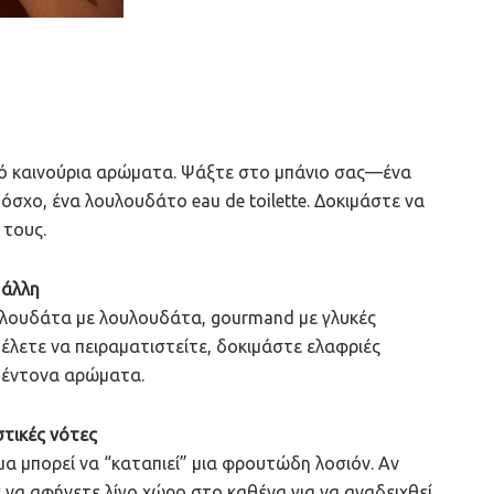
ρό καινούρια αρώματα. Ψάξτε στο μπάνιο σας—ένα
σχο, ένα λουλουδάτο eau de toilette. Δοκιμάστε να
 τους.
 άλλη
λουλουδάτα με λουλουδάτα, gourmand με γλυκές
θέλετε να πειραματιστείτε, δοκιμάστε ελαφριές
ο έντονα αρώματα.
στικές νότες
μα μπορεί να “καταπιεί” μια φρουτώδη λοσιόν. Αν
να αφήνετε λίγο χώρο στο καθένα για να αναδειχθεί.