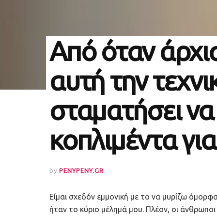
Από όταν άρχ
αυτή την τεχνι
σταματήσει ν
κοπλιμέντα γι
by
PENYPENY.GR
Είμαι σχεδόν εμμονική με το να μυρίζω όμορφα
ήταν το κύριο μέλημά μου. Πλέον, οι άνθρωποι