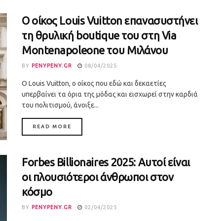
Ο οίκος Louis Vuitton επανασυστήνει
τη θρυλική boutique του στη Via
Montenapoleone του Μιλάνου
BY
PENYPENY.GR
08/04/2025
Ο Louis Vuitton, ο οίκος που εδώ και δεκαετίες
υπερβαίνει τα όρια της μόδας και εισχωρεί στην καρδιά
του πολιτισμού, άνοιξε...
DETAILS
READ MORE
Forbes Billionaires 2025: Αυτοί είναι
οι πλουσιότεροι άνθρωποι στον
κόσμο
BY
PENYPENY.GR
02/04/2025