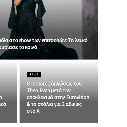
υδία στο show των επιτροπών: Το λευκό
υσίασε το κοινό
NEWS
Οι πρώτες δηλώσεις του
Theo Evan μετά τον
n
αποκλεισμό στην Eurovision
ικά
& τα σχόλια για 2 αδικίες
στο X