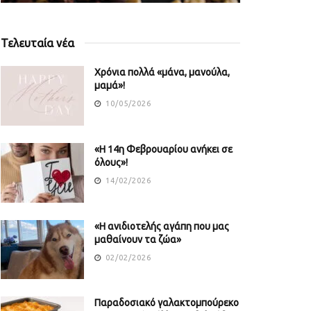
Τελευταία νέα
Χρόνια πολλά «μάνα, μανούλα,
μαμά»!
10/05/2026
«Η 14η Φεβρουαρίου ανήκει σε
όλους»!
14/02/2026
«Η ανιδιοτελής αγάπη που μας
μαθαίνουν τα ζώα»
02/02/2026
Παραδοσιακό γαλακτομπούρεκο