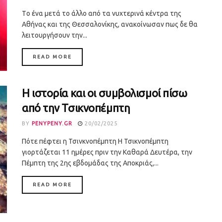
Tο ένα μετά το άλλο από τα νυχτερινά κέντρα της
Αθήνας και της Θεσσαλονίκης, ανακοίνωσαν πως δε θα
λειτουργήσουν την...
DETAILS
READ MORE
Η ιστορία και οι συμβολισμοί πίσω
από την Τσικνοπέμπτη
BY
PENYPENY.GR
20/02/2025
Πότε πέφτει η Τσινκνοπέμπτη Η Τσικνοπέμπτη
γιορτάζεται 11 ημέρες πριν την Καθαρά Δευτέρα, την
Πέμπτη της 2ης εβδομάδας της Αποκριάς,...
DETAILS
READ MORE