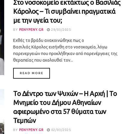
Στο νοσοκομείο εκτάκτως ο Βασιλιάς
Κάρολος – Τι συμβαίνει πραγματικά
με την υγεία του;
BY
PENYPENY.GR
29/03/2025
Εχθές το βράδυ ανακοινώθηκε πως ο
Βασιλιάς Κάρολος εισήχθη στο νοσοκομείο, λόγω
παρενεργειών που προκλήθηκαν από παρενέργειες της
θεραπείας που ακολουθεί τον...
DETAILS
READ MORE
Το Δέντρο των Ψυχών – Η Αρχή | Το
Μνημείο του Δήμου Αθηναίων
αφιερωμένο στα 57 θύματα των
Τεμπών
BY
PENYPENY.GR
02/03/2025