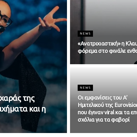
NEWS
«Ανατριχιαστική» η Κλα
φόρεμα στο φινάλε ενθο
NEWS
 χαράς της
Οι εμφανίσεις του Α’
Ημιτελικού της Eurovisio
ιχήματα και η
που έγιναν viral και τα επ
σχόλια για τα φαβορί