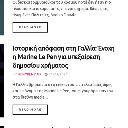
Οι δισεκατομμυριούχοι του κόσμου ποτέ δεν ήταν πιο
πλούσιοι και ισχυροί απ' ό,τι είναι σήμερα. Ιδίως στις
Ηνωμένες Πολιτείες, όπου ο Donald...
DETAILS
READ MORE
Ιστορική απόφαση στη Γαλλία: Ένοχη
η Marine Le Pen για υπεξαίρεση
δημοσίου χρήματος
BY
PENYPENY.GR
31/03/2025
Η Γαλλία βρίσκεται στο επίκεντρο τις τελευταίες ώρες
και το όνομα της Marine Le Pen, να φιγουράρει παντού
στα διεθνή media....
DETAILS
READ MORE