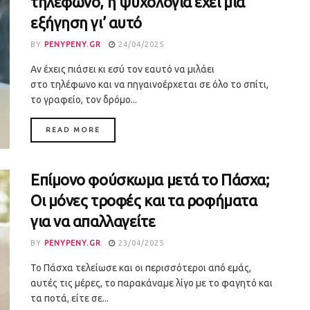
τηλέφωνο, η ψυχολογία έχει μια
εξήγηση γι’ αυτό
BY
PENYPENY.GR
24/04/2025
Αν έχεις πιάσει κι εσύ τον εαυτό να μιλάει
στο τηλέφωνο και να πηγαινοέρχεται σε όλο το σπίτι,
το γραφείο, τον δρόμο...
DETAILS
READ MORE
Επίμονο φούσκωμα μετά το Πάσχα;
Οι μόνες τροφές και τα ροφήματα
για να απαλλαγείτε
BY
PENYPENY.GR
23/04/2025
Το Πάσχα τελείωσε και οι περισσότεροι από εμάς,
αυτές τις μέρες, το παρακάναμε λίγο με το φαγητό και
τα ποτά, είτε σε...