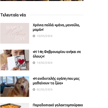
Τελευταία νέα
Χρόνια πολλά «μάνα, μανούλα,
μαμά»!
10/05/2026
«Η 14η Φεβρουαρίου ανήκει σε
όλους»!
14/02/2026
«Η ανιδιοτελής αγάπη που μας
μαθαίνουν τα ζώα»
02/02/2026
Παραδοσιακό γαλακτομπούρεκο