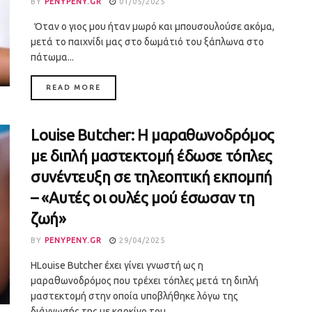
BY
PENYPENY.GR
01/05/2025
Όταν ο γιος μου ήταν μωρό και μπουσουλούσε ακόμα,
μετά το παιχνίδι μας στο δωμάτιό του ξάπλωνα στο
πάτωμα...
DETAILS
READ MORE
Louise Butcher: Η μαραθωνοδρόμος
με διπλή μαστεκτομή έδωσε τόπλες
συνέντευξη σε τηλεοπτική εκπομπή
– «Αυτές οι ουλές μού έσωσαν τη
ζωή»
BY
PENYPENY.GR
29/04/2025
ΗLouise Butcher έχει γίνει γνωστή ως η
μαραθωνοδρόμος που τρέχει τόπλες μετά τη διπλή
μαστεκτομή στην οποία υποβλήθηκε λόγω της
διάγνωσής της με καρκίνο του...