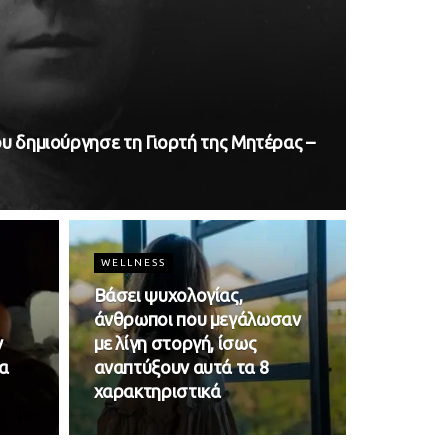
που δημιούργησε τη Γιορτή της Μητέρας –
WELLNESS
Βάσει ψυχολογίας,
άνθρωποι που μεγάλωσαν
ν
με λίγη στοργή, ίσως
α
αναπτύξουν αυτά τα 8
χαρακτηριστικά