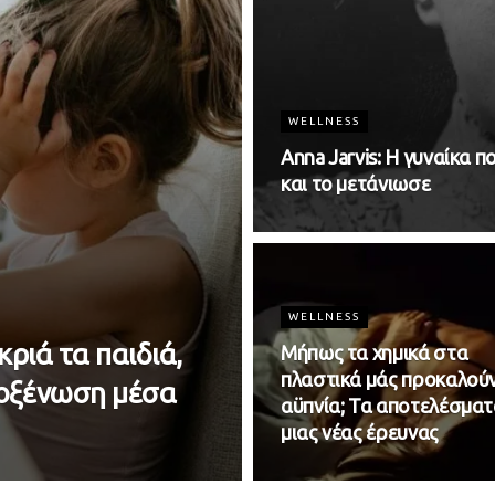
WELLNESS
Anna Jarvis: H γυναίκα 
και το μετάνιωσε
WELLNESS
ριά τα παιδιά,
Μήπως τα χημικά στα
πλαστικά μάς προκαλού
οξένωση μέσα
αϋπνία; Τα αποτελέσματ
μιας νέας έρευνας