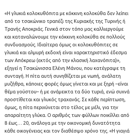
«Η γλυκιά κολοκυθόπιτα με κόκκινη κολοκύθα δεν λείπει
από το τσακώνικο τραπέζι της Κυριακής της Τυρινής ή
Τρανής Αποκριάς. Γενικά στον τόπο μας καλλιεργούμε
και καταναλώνουμε την κόκκινη κολοκύθα σε πολλούς
συνδυασμούς. Ιδιαίτερα όμως οι κολοκυθόπιτες σε
γλυκιά και αλμυρή εκδοχή είναι χαρακτηριστικό έδεσμα
των Απόκρεω (εκτός από την κλασική λαχανόπιτα)»,
εξηγεί η Τσακώνισσα Ελένη Μάνου, που κατέγραψε τη
συνταγή. Η πίτα αυτή συνηθίζεται με νωπή, ανάλατη
μυζήθρα, κάποιες φορές όμως γίνεται και με ξηρή –είναι
θέμα γούστου– ή με ανάμεικτα τα δύο τυριά, ενώ συχνά
προστίθεται και γλυκός τραχανάς. Σε κάθε περίπτωση,
όμως, η πίτα περιχύνεται στο τέλος με μέλι, για την
απαραίτητη γλύκα. Ο αριθμός των φύλλων ποικίλλει από
8 έως… 20, ανάλογα με την οικονομική δυνατότητα
κάθε οικογένειας και τον διαθέσιμο χρόνο της. «Η γιαγιά