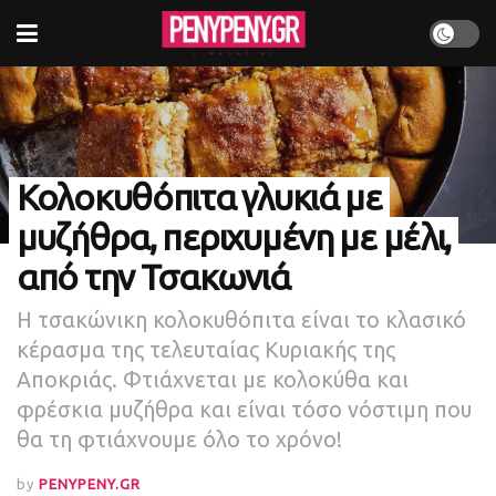
Κολοκυθόπιτα γλυκιά με
μυζήθρα, περιχυμένη με μέλι,
από την Τσακωνιά
Η τσακώνικη κολοκυθόπιτα είναι το κλασικό
κέρασμα της τελευταίας Κυριακής της
Αποκριάς. Φτιάχνεται με κολοκύθα και
φρέσκια μυζήθρα και είναι τόσο νόστιμη που
θα τη φτιάχνουμε όλο το χρόνο!
by
PENYPENY.GR