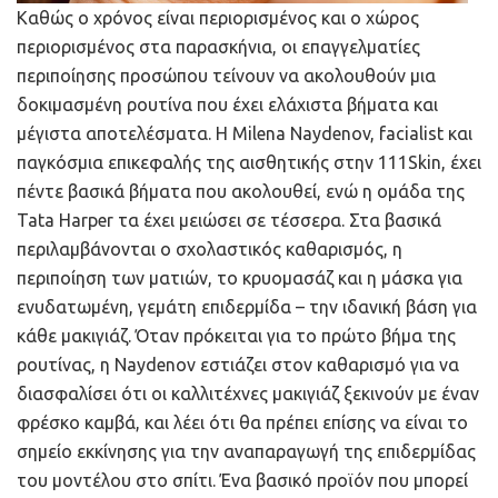
Καθώς ο χρόνος είναι περιορισμένος και ο χώρος
περιορισμένος στα παρασκήνια, οι επαγγελματίες
περιποίησης προσώπου τείνουν να ακολουθούν μια
δοκιμασμένη ρουτίνα που έχει ελάχιστα βήματα και
μέγιστα αποτελέσματα. Η Milena Naydenov, facialist και
παγκόσμια επικεφαλής της αισθητικής στην 111Skin, έχει
πέντε βασικά βήματα που ακολουθεί, ενώ η ομάδα της
Tata Harper τα έχει μειώσει σε τέσσερα. Στα βασικά
περιλαμβάνονται ο σχολαστικός καθαρισμός, η
περιποίηση των ματιών, το κρυομασάζ και η μάσκα για
ενυδατωμένη, γεμάτη επιδερμίδα – την ιδανική βάση για
κάθε μακιγιάζ. Όταν πρόκειται για το πρώτο βήμα της
ρουτίνας, η Naydenov εστιάζει στον καθαρισμό για να
διασφαλίσει ότι οι καλλιτέχνες μακιγιάζ ξεκινούν με έναν
φρέσκο καμβά, και λέει ότι θα πρέπει επίσης να είναι το
σημείο εκκίνησης για την αναπαραγωγή της επιδερμίδας
του μοντέλου στο σπίτι. Ένα βασικό προϊόν που μπορεί