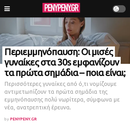
Περιεμμηνόπαυση: Οι μισές
γυναίκες στα 30s εμφανίζουν
τα πρώτα σημάδια – ποια είναι;
Περισσότερες γυναίκες από ό,τι νομίζουμε
αντιμετωπίζουν τα πρώτα σημάδια της
εμμηνόπαυσης πολύ νωρίτερα, σύμφωνα με
νέα, ανατρεπτική έρευνα.
by
PENYPENY.GR