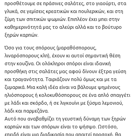
προσθέτουμε σε πράσινες σαλάτες, στο γιαούρτι, στα
γλυκά, σε γεμίσεις κρεατικών και πουλερικών, και στη
ζύμη των σπιτικών ψωμιών. Επιπλέον έχει μπει στην
καθημερινότητά μας το αλεύρι αλλά και το βούτυρο
ξηρών καρπών.
Όσο για τους σπόρους (μαραθόσπορους,
λιναρόσπορους κλπ), έχουν κι αυτοί σημαντική θέση
στην κουζίνα. Οι ολόκληροι σπόροι είναι ιδανική
προσθήκη στις σαλάτες μας αφού δίνουν έξτρα γεύση
και τραγανότητα. Ταιριάζουν πολύ όμως και με τα
ζυμαρικά. Μια καλή ιδέα είναι να βάλουμε ψημένους
ηλιόσπορους ή κολοκυθόσπορους σε ένα απλό σπαγγέτι
με λάδι και σκόρδο, ή σε λιγκουίνι με ξύσμα λεμονιού,
λάδι και παρμεζάνα.
Αυτό που αναβαθμίζει τη γευστική δύναμη των ξηρών
καρπών και των σπόρων είναι το ψήσιμο. Ωστόσο,
επειδή είναι μια διαδικασία που απαιτεί προσοχή, θα