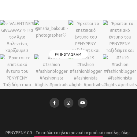
INSTAGRAM
PENYPENY.GR - Το απόλυτο ηλεκτρονικό περιοδικό ποικίλης ύλης.