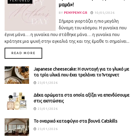
FEATURED
μαμά»!
BY
PENYPENY.GR
10/05/2026
Σήμερα γιορτάζει η πιο μεγάλη
δύναμη του κόσμου. Η γυναίκα που
έγινε μάνα… η γυναίκα που στάθηκε μάνα… η γυναίκα που
κράτησε μια ψυχή στην αγκαλιά της και της έμαθε τι σημαίνει...
DETAILS
READ MORE
Japanese cheesecake: Η συνταγή για το γλυκό με
τα τρία υλικά που έχει τρελάνει το Ίντερνετ
23/01/2026
Δέκα αρώματα στα οποία αξίζει να επενδύσουμε
στις εκπτώσεις
23/01/2026
Το ονειρικό καταφύγιο στα βουνά Catskills
23/01/2026