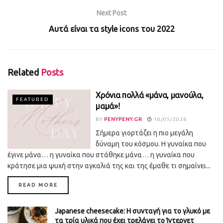
Next Post
Αυτά είναι τα style icons του 2022
Related
Posts
Χρόνια πολλά «μάνα, μανούλα,
FEATURED
μαμά»!
BY
PENYPENY.GR
10/05/2026
Σήμερα γιορτάζει η πιο μεγάλη
δύναμη του κόσμου. Η γυναίκα που
έγινε μάνα… η γυναίκα που στάθηκε μάνα… η γυναίκα που
κράτησε μια ψυχή στην αγκαλιά της και της έμαθε τι σημαίνει...
DETAILS
READ MORE
Japanese cheesecake: Η συνταγή για το γλυκό με
τα τρία υλικά που έχει τρελάνει το Ίντερνετ