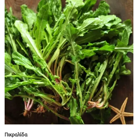
Πικραλίδα