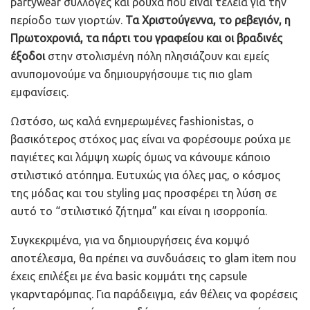
partywear συλλογές και ρούχα που είναι τέλεια για την
περίοδο των γιορτών.
Τα Χριστούγεννα, το ρεβεγιόν, η
Πρωτοχρονιά, τα πάρτι του γραφείου και οι βραδινές
έξοδοι
στην στολισμένη πόλη πλησιάζουν και εμείς
ανυπομονούμε να δημιουργήσουμε τις πιο glam
εμφανίσεις.
Ωστόσο, ως καλά ενημερωμένες fashionistas, ο
βασικότερος στόχος μας είναι να φορέσουμε ρούχα με
παγιέτες και λάμψη χωρίς όμως να κάνουμε κάποιο
στιλιστικό ατόπημα. Ευτυχώς για όλες μας, ο κόσμος
της μόδας και του styling μας προσφέρει τη λύση σε
αυτό το “στιλιστικό ζήτημα” και είναι η ισορροπία.
Συγκεκριμένα, για να δημιουργήσεις ένα κομψό
αποτέλεσμα, θα πρέπει να συνδυάσεις το glam item που
έχεις επιλέξει με ένα basic κομμάτι της capsule
γκαρνταρόμπας. Για παράδειγμα, εάν θέλεις να φορέσεις