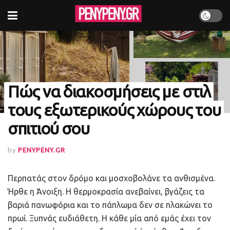
Πώς να διακοσμήσεις με στιλ
τους εξωτερικούς χώρους του
σπιτιού σου
by
PENYPENY.GR
Περπατάς στον δρόμο και μοσχοβολάνε τα ανθισμένα.
Ήρθε η Άνοιξη. Η θερμοκρασία ανεβαίνει, βγάζεις τα
βαριά πανωφόρια και το πάπλωμα δεν σε πλακώνει το
πρωί. Ξυπνάς ευδιάθετη. Η κάθε μία από εμάς έχει τον