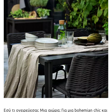
Εσύ τι ονειρεύεσαι; Μια αιώρα; Για μια bohemian chic και