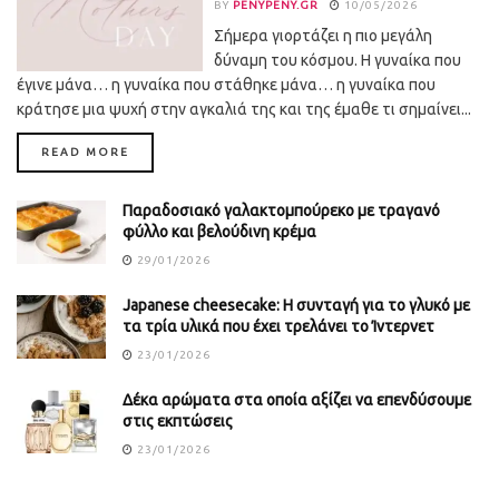
BY
PENYPENY.GR
10/05/2026
Σήμερα γιορτάζει η πιο μεγάλη
δύναμη του κόσμου. Η γυναίκα που
έγινε μάνα… η γυναίκα που στάθηκε μάνα… η γυναίκα που
κράτησε μια ψυχή στην αγκαλιά της και της έμαθε τι σημαίνει...
DETAILS
READ MORE
Παραδοσιακό γαλακτομπούρεκο με τραγανό
φύλλο και βελούδινη κρέμα
29/01/2026
Japanese cheesecake: Η συνταγή για το γλυκό με
τα τρία υλικά που έχει τρελάνει το Ίντερνετ
23/01/2026
Δέκα αρώματα στα οποία αξίζει να επενδύσουμε
στις εκπτώσεις
23/01/2026