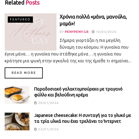
Related
Posts
Χρόνια πολλά «μάνα, μανούλα,
FEATURED
μαμά»!
BY
PENYPENY.GR
10/05/2026
Σήμερα γιορτάζει η πιο μεγάλη
δύναμη του κόσμου. Η γυναίκα που
έγινε μάνα… η γυναίκα που στάθηκε μάνα… η γυναίκα που
κράτησε μια ψυχή στην αγκαλιά της και της έμαθε τι σημαίνει...
DETAILS
READ MORE
Παραδοσιακό γαλακτομπούρεκο με τραγανό
φύλλο και βελούδινη κρέμα
29/01/2026
Japanese cheesecake: Η συνταγή για το γλυκό με
τα τρία υλικά που έχει τρελάνει το Ίντερνετ
23/01/2026