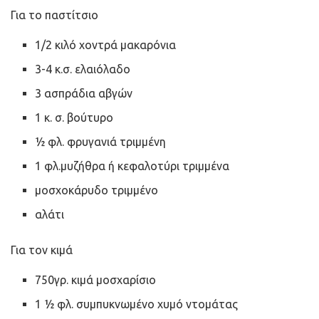
Για το παστίτσιο
1/2 κιλό χοντρά μακαρόνια
3-4 κ.σ. ελαιόλαδο
3 ασπράδια αβγών
1 κ. σ. βούτυρο
½ φλ. φρυγανιά τριμμένη
1 φλ.μυζήθρα ή κεφαλοτύρι τριμμένα
μοσχοκάρυδο τριμμένο
αλάτι
Για τον κιμά
750γρ. κιμά μοσχαρίσιο
1 ½ φλ. συμπυκνωμένο χυμό ντομάτας