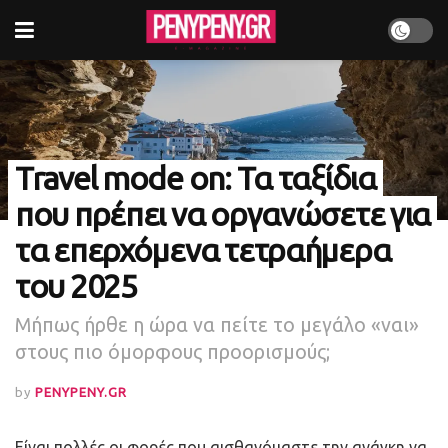
Travel mode on: Τα ταξίδια
που πρέπει να οργανώσετε για
τα επερχόμενα τετραήμερα
του 2025
Μήπως ήρθε η ώρα να πείτε το μεγάλο «ναι»
στους πιο όμορφους προορισμούς;
by
PENYPENY.GR
Είναι πολλές οι φορές που αισθανόμαστε την ανάγκη να