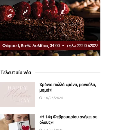
Τελευταία νέα
Χρόνια πολλά «μάνα, μανούλα,
μαμά»!
10/05/2026
«Η 14η Φεβρουαρίου ανήκει σε
όλους»!
14/02/2026