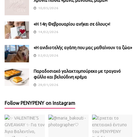
Χρόνια πολλά «μάνα, μανούλα, μαμά»!
10/05/2026
«Η 14η Φεβρουαρίου ανήκει σε όλους»!
14/02/2026
«Η ανιδιοτελής αγάπη που μας μαθαίνουν τα ζώα»
02/02/2026
Παραδοσιακό γαλακτομπούρεκο με τραγανό
φύλλο και βελούδινη κρέμα
29/01/2026
Follow PENYPENY on Instagram