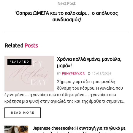
Next Post
Όσπρια ΩΜΕΓΑ και το καλοκαίρι… ο απόλυτος
συνδυασμός!
Related
Posts
Χρόνια πολλά «μάνα, μανούλα,
FEATURED
μαμά»!
BY
PENYPENY.GR
10/05/2026
Σήμερα γιορτάζει η πιο μεγάλη
δύναμη του κόσμου. Η γυναίκα που
έγινε μάνα… η γυναίκα που στάθηκε μάνα… η γυναίκα που
κράτησε μια ψυχή στην αγκαλιά της και της έμαθε τι σημαίνει...
DETAILS
READ MORE
Japanese cheesecake: Η συνταγή για το γλυκό με