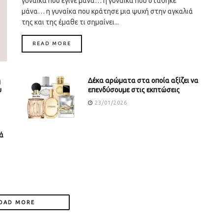
γυναίκα που έγινε μάνα… η γυναίκα που στάθηκε
μάνα… η γυναίκα που κράτησε μια ψυχή στην αγκαλιά
της και της έμαθε τι σημαίνει...
DETAILS
READ MORE
ή
Δέκα αρώματα στα οποία αξίζει να
υ
επενδύσουμε στις εκπτώσεις
23/01/2026
ά
OAD MORE