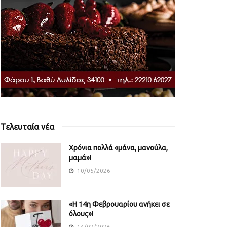
Τελευταία νέα
Χρόνια πολλά «μάνα, μανούλα,
μαμά»!
10/05/2026
«Η 14η Φεβρουαρίου ανήκει σε
όλους»!
14/02/2026