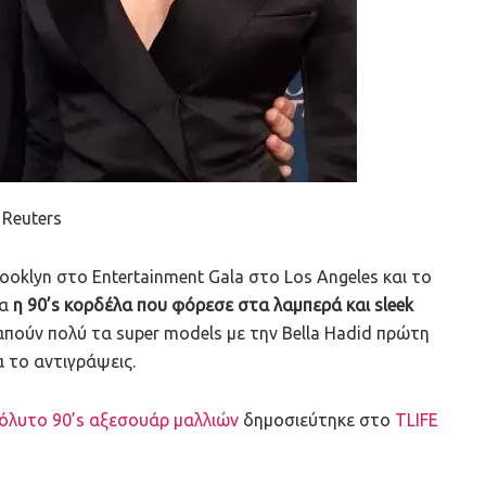
Reuters
ooklyn στο Entertainment Gala στο Los Angeles και το
να
η 90’s κορδέλα που φόρεσε στα λαμπερά και sleek
πούν πολύ τα super models με την Bella Hadid πρώτη
να το αντιγράψεις.
πόλυτο 90’s αξεσουάρ μαλλιών
δημοσιεύτηκε στο
TLIFE