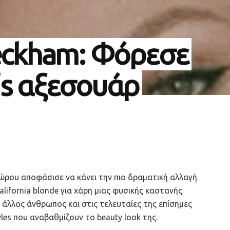
Beckham: Φόρεσε
’s αξεσουάρ
ώρου αποφάσισε να κάνει την πιο δραματική αλλαγή
lifornia blonde για χάρη μιας φυσικής καστανής
ν άλλος άνθρωπος και στις τελευταίες της επίσημες
yles που αναβαθμίζουν το beauty look της.