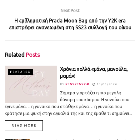
Next Post
Η εμβληματική Prada Moon Bag από την Y2K era
επιστρέφει ανανεωμένη στη SS23 συλλογή του οίκου
Related
Posts
Χρόνια πολλά «μάνα, μανούλα,
FEATURED
μαμά»!
BY
PENYPENY.GR
10/05/2026
Σήμερα γιορτάζει η πιο μεγάλη
δύναμη του κόσμου. Η γυναίκα που
έγινε μάνα… η γυναίκα που στάθηκε μάνα… η γυναίκα που
κράτησε μια ψυχή στην αγκαλιά της και της έμαθε τι σημαίνει...
DETAILS
READ MORE