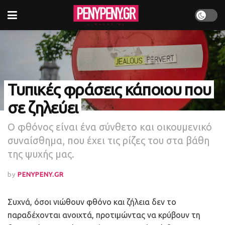
Τυπικές φράσεις κάποιου που
σε ζηλεύει
Ο φθόνος είναι ένα σύνθετο και οικουμενικό
συναίσθημα, που έχει τις ρίζες του στα βάθη
της ψυχής μας.
by
PENYPENY.GR
Συχνά, όσοι νιώθουν φθόνο και ζήλεια δεν το
παραδέχονται ανοιχτά, προτιμώντας να κρύβουν τη